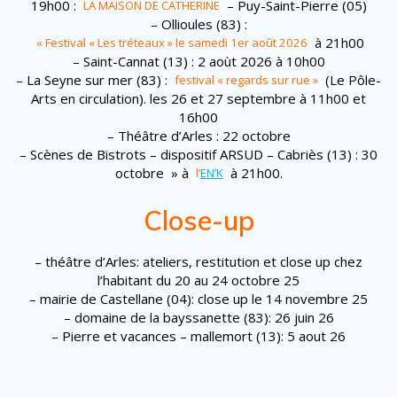
19h00 :
– Puy-Saint-Pierre (05)
LA MAISON DE CATHERINE
– Ollioules (83) :
à 21h00
« Festival « Les tréteaux » le samedi 1er août 2026
– Saint-Cannat (13) : 2 aoùt 2026 à 10h00
– La Seyne sur mer (83) :
(Le Pôle-
festival « regards sur rue »
Arts en circulation). les 26 et 27 septembre à 11h00 et
16h00
– Théâtre d’Arles : 22 octobre
– Scènes de Bistrots – dispositif ARSUD – Cabriès (13) : 30
octobre » à
à 21h00.
l’
EN’K
Close-up
– théâtre d’Arles: ateliers, restitution et close up chez
l’habitant du 20 au 24 octobre 25
– mairie de Castellane (04): close up le 14 novembre 25
– domaine de la bayssanette (83): 26 juin 26
– Pierre et vacances – mallemort (13): 5 aout 26