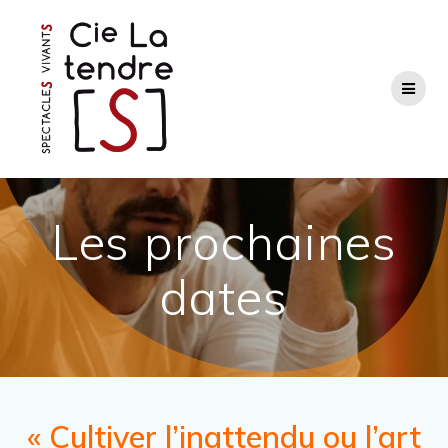
Passer
au
contenu
Les prochaines
dates
« Cultiver l’inattendu ou l’art